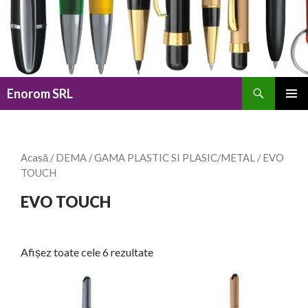
Caută
Enorom SRL
SARI
MENIU
LA
PRINCI
CONȚINUT
Acasă
/
DEMA
/
GAMA PLASTIC SI PLASIC/METAL
/ EVO
TOUCH
EVO TOUCH
Afișez toate cele 6 rezultate