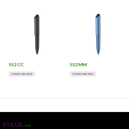
552 CC
552 MM
CITEȘTE MAI MULT
CITEȘTE MAI MULT
STILUS
(159)