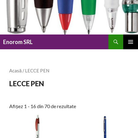
Caută
Enorom SRL
SARI
MENIU
LA
PRINCI
CONȚINUT
Acasă
/ LECCE PEN
LECCE PEN
Afișez 1 - 16 din 70 de rezultate