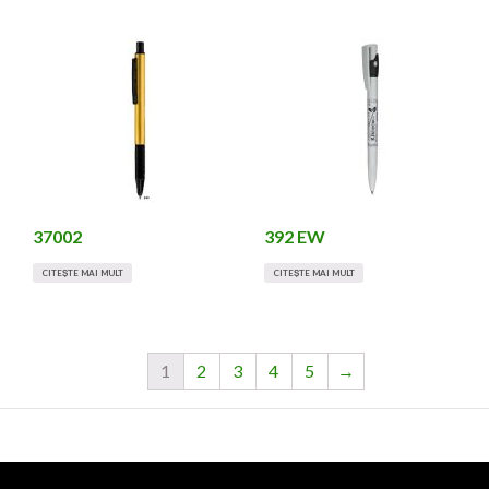
37002
392 EW
CITEȘTE MAI MULT
CITEȘTE MAI MULT
1
2
3
4
5
→