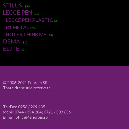
STILUS
(159)
LECCE PEN
(70)
LECCE PEN PLASTIC
(31)
B1 METAL
(25)
NOTES THINK ME
(14)
DEMA
(110)
ELJTE
(2)
© 2006-2021 Enorom SRL.
Toate drepturile rezervate.
Tel/Fax: 0256 / 209 405
Mobil: 0744 / 394 284; 0721 / 309 636
E-mail: office@enorom.ro