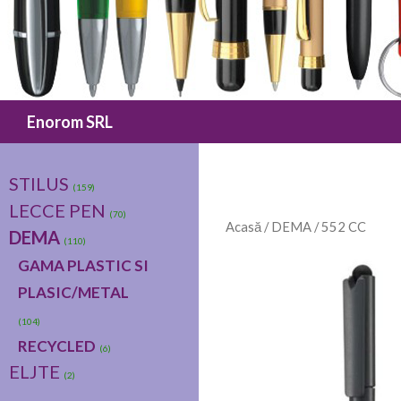
Caută
Enorom SRL
STILUS
(159)
LECCE PEN
(70)
Acasă
/
DEMA
/ 552 CC
DEMA
(110)
GAMA PLASTIC SI
PLASIC/METAL
(104)
RECYCLED
(6)
ELJTE
(2)