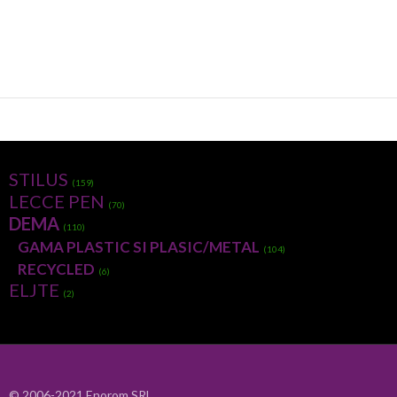
STILUS
(159)
LECCE PEN
(70)
DEMA
(110)
GAMA PLASTIC SI PLASIC/METAL
(104)
RECYCLED
(6)
ELJTE
(2)
© 2006-2021 Enorom SRL.