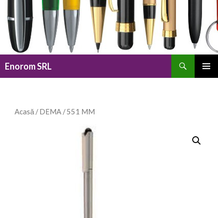
Caută
Enorom SRL
SARI
MENIU
LA
PRINCI
CONȚINUT
Acasă
/
DEMA
/ 551 MM