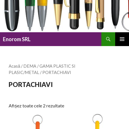
Caută
Enorom SRL
SARI
MENIU
LA
PRINCI
CONȚINUT
Acasă
/
DEMA
/
GAMA PLASTIC SI
PLASIC/METAL
/ PORTACHIAVI
PORTACHIAVI
Afișez toate cele 2 rezultate