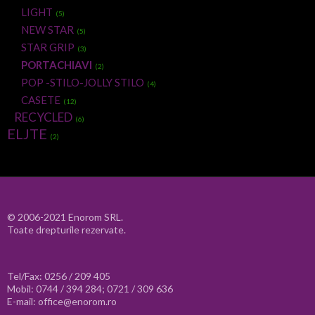
LIGHT
(5)
NEW STAR
(5)
STAR GRIP
(3)
PORTACHIAVI
(2)
POP -STILO-JOLLY STILO
(4)
CASETE
(12)
RECYCLED
(6)
ELJTE
(2)
© 2006-2021 Enorom SRL.
Toate drepturile rezervate.
Tel/Fax: 0256 / 209 405
Mobil: 0744 / 394 284; 0721 / 309 636
E-mail: office@enorom.ro