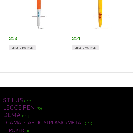
213
214
CITEȘTE MAI MULT
CITEȘTE MAI MULT
STILUS
(159)
LECCE PEN
(70)
DEMA
(110)
GAMA PLASTIC SI PLASIC/METAL
(104)
POKER
(1)