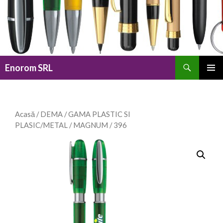
Caută
Enorom SRL
SARI
MENIU
LA
PRINCI
CONȚINUT
Acasă
/
DEMA
/
GAMA PLASTIC SI
PLASIC/METAL
/
MAGNUM
/ 396