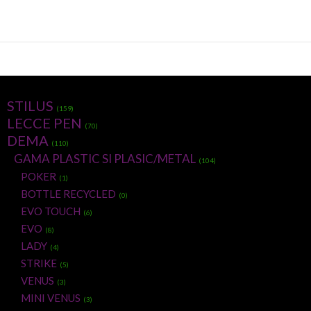
STILUS
(159)
LECCE PEN
(70)
DEMA
(110)
GAMA PLASTIC SI PLASIC/METAL
(104)
POKER
(1)
BOTTLE RECYCLED
(0)
EVO TOUCH
(6)
EVO
(8)
LADY
(4)
STRIKE
(5)
VENUS
(3)
MINI VENUS
(3)