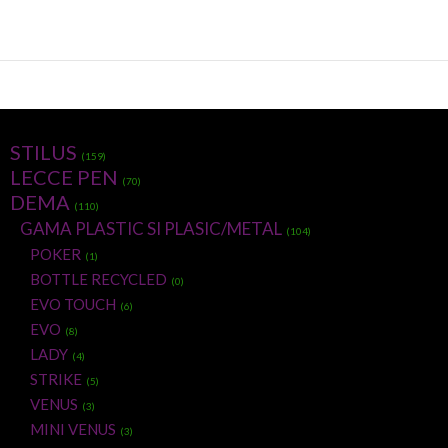
STILUS
(159)
LECCE PEN
(70)
DEMA
(110)
GAMA PLASTIC SI PLASIC/METAL
(104)
POKER
(1)
BOTTLE RECYCLED
(0)
EVO TOUCH
(6)
EVO
(8)
LADY
(4)
STRIKE
(5)
VENUS
(3)
MINI VENUS
(3)