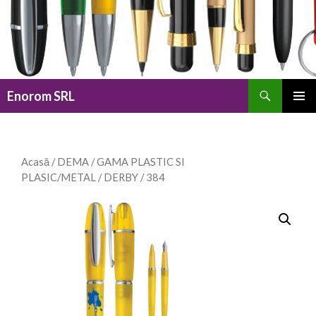
Caută
Enorom SRL
SARI
MENIU
LA
PRINCI
CONȚINUT
Acasă
/
DEMA
/
GAMA PLASTIC SI
PLASIC/METAL
/
DERBY
/ 384