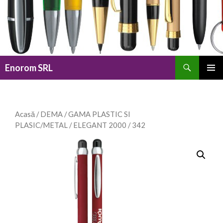
Caută
Enorom SRL
SARI
MENIU
LA
PRINCI
CONȚINUT
Acasă
/
DEMA
/
GAMA PLASTIC SI
PLASIC/METAL
/
ELEGANT 2000
/ 342