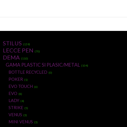
STILUS
(159)
LECCE PEN
(70)
DEMA
(110)
GAMA PLASTIC SI PLASIC/METAL
(104)
BOTTLE RECYCLED
(0)
POKER
(1)
EVO TOUCH
(6)
EVO
(8)
LADY
(4)
STRIKE
(5)
VENUS
(3)
MINI VENUS
(3)