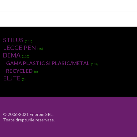
STILUS
(159)
LECCE PEN
(70)
DEMA
(110)
GAMA PLASTIC SI PLASIC/METAL
(104)
RECYCLED
(6)
ELJTE
(2)
© 2006-2021 Enorom SRL.
Toate drepturile rezervate.