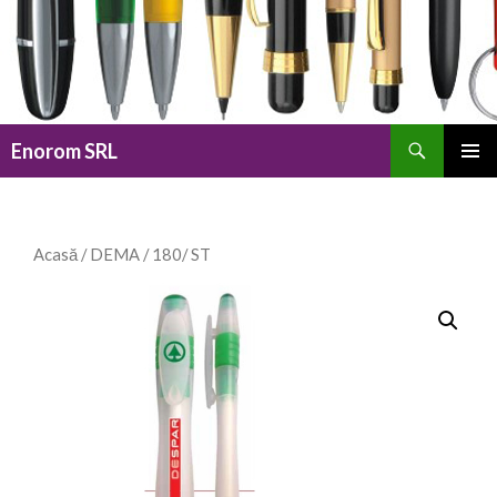
Caută
Enorom SRL
SARI
MENIU
LA
PRINCI
CONȚINUT
Acasă
/
DEMA
/ 180/ ST