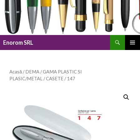
Caută
Enorom SRL
SARI
MENIU
LA
PRINCI
CONȚINUT
Acasă
/
DEMA
/
GAMA PLASTIC SI
PLASIC/METAL
/
CASETE
/ 147