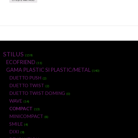
STILUS
(159)
ECOFRIEND
(11)
GAMA PLASTIC SI PLASTIC/METAL
(140)
DUETTO PUSH
(2)
DUETTO TWIST
(2)
DUETTO TWIST DOMING
(0)
WAVE
(14)
COMPACT
(13)
MINICOMPACT
(8)
SMILE
(4)
DIXI
(9)