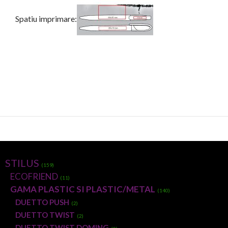
Spatiu imprimare:
STILUS
(159)
ECOFRIEND
(11)
GAMA PLASTIC SI PLASTIC/METAL
(140)
DUETTO PUSH
(2)
DUETTO TWIST
(2)
DUETTO TWIST DOMING