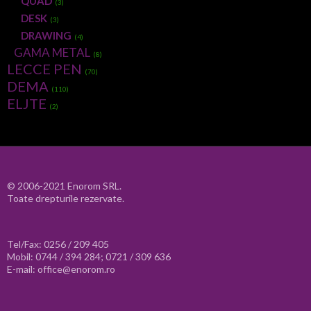
QUAD
(3)
DESK
(3)
DRAWING
(4)
GAMA METAL
(8)
LECCE PEN
(70)
DEMA
(110)
ELJTE
(2)
© 2006-2021 Enorom SRL.
Toate drepturile rezervate.
Tel/Fax: 0256 / 209 405
Mobil: 0744 / 394 284; 0721 / 309 636
E-mail: office@enorom.ro