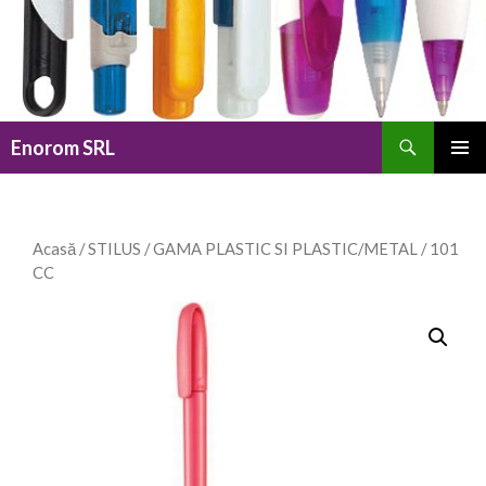
Caută
Enorom SRL
SARI
MENIU
LA
PRINCI
CONȚINUT
Acasă
/
STILUS
/
GAMA PLASTIC SI PLASTIC/METAL
/ 101
CC