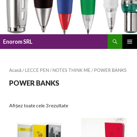
Caută
Enorom SRL
SARI
MENIU
LA
PRINCI
CONȚINUT
Acasă
/
LECCE PEN
/
NOTES THINK ME
/ POWER BANKS
POWER BANKS
Afișez toate cele 3 rezultate