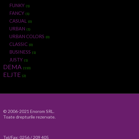
FUNKY
(1)
FANCY
(1)
CASUAL
(0)
URBAN
(1)
URBAN COLORS
(0)
CLASSIC
(0)
BUSINESS
(1)
JUSTY
(1)
DEMA
(110)
ELJTE
(2)
© 2006-2021 Enorom SRL.
Toate drepturile rezervate.
Tel/Fax: 0256 / 209 405