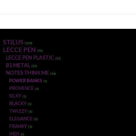
STILUS
(159)
LECCE PEN
(70)
LECCE PEN PLASTIC
(31)
B1 METAL
(25)
NOTES THINK ME
(14)
POWER BANKS
(3)
PROVENCE
(1)
SILKY
(1)
BLACKY
(1)
TWIZZY
(1)
ELEGANCE
(1)
FRANKY
(1)
INDI
(0)