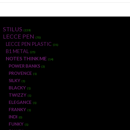
STILUS
(159)
LECCE PEN
(70)
LECCE PEN PLASTIC
(31)
B1 METAL
(25)
NOTES THINK ME
(14)
POWER BANKS
(3)
PROVENCE
(1)
SILKY
(1)
BLACKY
(1)
TWIZZY
(1)
ELEGANCE
(1)
FRANKY
(1)
INDI
(0)
FUNKY
(1)