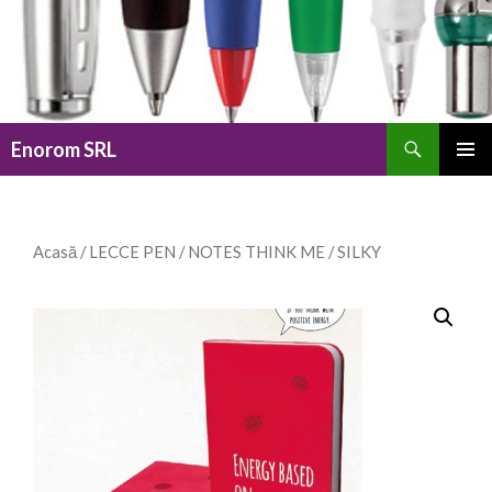
Caută
Enorom SRL
SARI
MENIU
LA
PRINCI
CONȚINUT
Acasă
/
LECCE PEN
/
NOTES THINK ME
/ SILKY