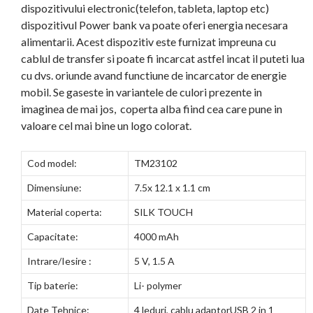
dispozitivului electronic(telefon, tableta, laptop etc)
dispozitivul Power bank va poate oferi energia necesara
alimentarii. Acest dispozitiv este furnizat impreuna cu
cablul de transfer si poate fi incarcat astfel incat il puteti lua
cu dvs. oriunde avand functiune de incarcator de energie
mobil. Se gaseste in variantele de culori prezente in
imaginea de mai jos, coperta alba fiind cea care pune in
valoare cel mai bine un logo colorat.
Cod model:
TM23102
Dimensiune:
7.5x 12.1 x 1.1 cm
Material coperta:
SILK TOUCH
Capacitate:
4000 mAh
Intrare/Iesire :
5 V, 1.5 A
Tip baterie:
Li- polymer
Date Tehnice:
4 leduri, cablu adaptorUSB 2 in 1