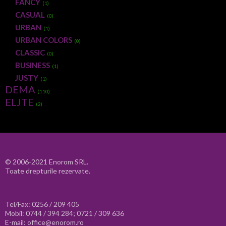
FANCY
(1)
CASUAL
(0)
URBAN
(1)
URBAN COLORS
(0)
CLASSIC
(0)
BUSINESS
(1)
JUSTY
(1)
DEMA
(110)
ELJTE
(2)
© 2006-2021 Enorom SRL.
Toate drepturile rezervate.
Tel/Fax: 0256 / 209 405
Mobil: 0744 / 394 284; 0721 / 309 636
E-mail: office@enorom.ro