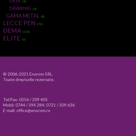
DESK
(3)
DRAWING
(4)
GAMA METAL
(8)
LECCE PEN
(70)
DEMA
(110)
ELJTE
(2)
© 2006-2021 Enorom SRL.
Toate drepturile rezervate.
Tel/Fax: 0256 / 209 405
Mobil: 0744 / 394 284; 0721 / 309 636
E-mail: office@enorom.ro