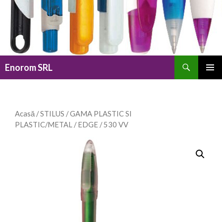
Caută
Enorom SRL
SARI
MENIU
LA
PRINCI
CONȚINUT
Acasă
/
STILUS
/
GAMA PLASTIC SI
PLASTIC/METAL
/
EDGE
/ 530 VV