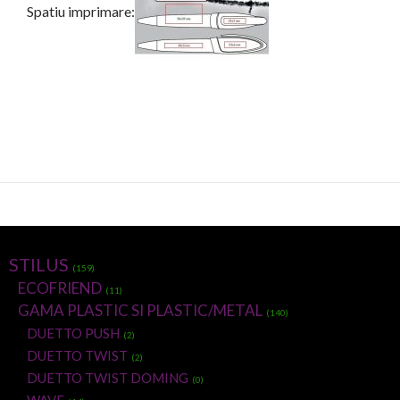
Spatiu imprimare:
STILUS
(159)
ECOFRIEND
(11)
GAMA PLASTIC SI PLASTIC/METAL
(140)
DUETTO PUSH
(2)
DUETTO TWIST
(2)
DUETTO TWIST DOMING
(0)