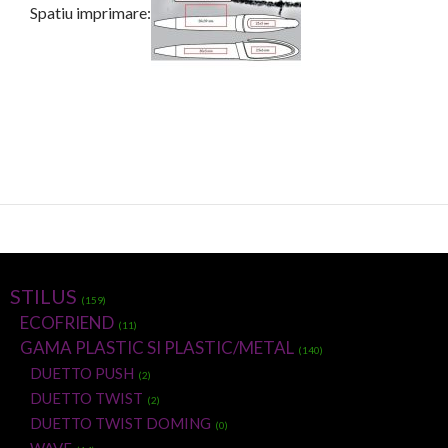
Spatiu imprimare:
STILUS
(159)
ECOFRIEND
(11)
GAMA PLASTIC SI PLASTIC/METAL
(140)
DUETTO PUSH
(2)
DUETTO TWIST
(2)
DUETTO TWIST DOMING
(0)