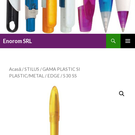
Caută
Enorom SRL
SARI
MENIU
LA
PRINCI
CONȚINUT
Acasă
/
STILUS
/
GAMA PLASTIC SI
PLASTIC/METAL
/
EDGE
/ 530 SS