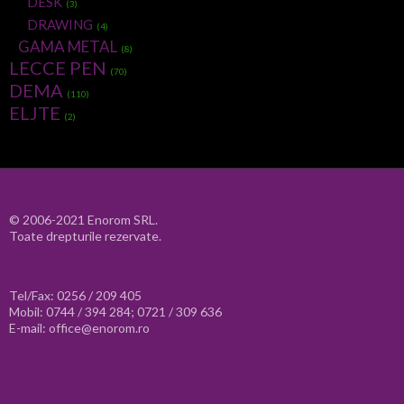
DESK
(3)
DRAWING
(4)
GAMA METAL
(8)
LECCE PEN
(70)
DEMA
(110)
ELJTE
(2)
© 2006-2021 Enorom SRL.
Toate drepturile rezervate.
Tel/Fax: 0256 / 209 405
Mobil: 0744 / 394 284; 0721 / 309 636
E-mail: office@enorom.ro