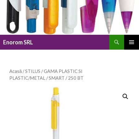
Caută
Enorom SRL
SARI
MENIU
LA
PRINCI
CONȚINUT
Acasă
/
STILUS
/
GAMA PLASTIC SI
PLASTIC/METAL
/
SMART
/ 250 BT