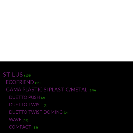
STILUS
(159)
ECOFRIEND
(11)
GAMA PLASTIC SI PLASTIC/METAL
(140)
DUETTO PUSH
(2)
DUETTO TWIST
(2)
DUETTO TWIST DOMING
(0)
WAVE
(14)
COMPACT
(13)