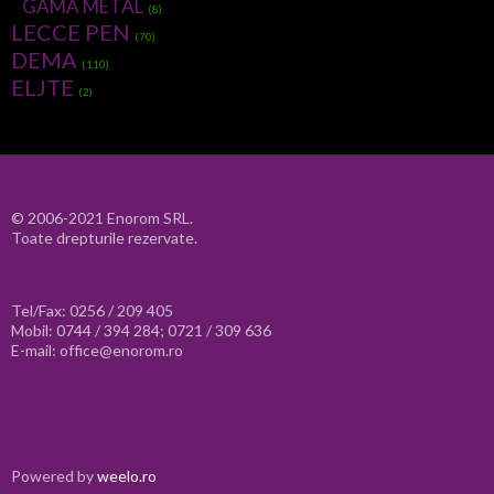
GAMA METAL
(8)
LECCE PEN
(70)
DEMA
(110)
ELJTE
(2)
© 2006-2021 Enorom SRL.
Toate drepturile rezervate.
Tel/Fax: 0256 / 209 405
Mobil: 0744 / 394 284; 0721 / 309 636
E-mail: office@enorom.ro
Powered by
weelo.ro