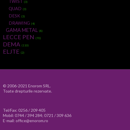
TWIST
(3)
QUAD
(3)
DESK
(3)
DRAWING
(4)
GAMA METAL
(8)
LECCE PEN
(70)
DEMA
(110)
ELJTE
(2)
© 2006-2021 Enorom SRL.
Toate drepturile rezervate.
Tel/Fax: 0256 / 209 405
Mobil: 0744 / 394 284; 0721 / 309 636
E-mail: office@enorom.ro