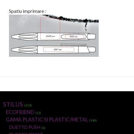
Spatiu imprimare :
STILUS
(159)
ECOFRIEND
(11)
GAMA PLASTIC SI PLASTIC/METAL
(140)
DUETTO PUSH
(2)