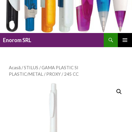
Caută
Enorom SRL
SARI
MENIU
LA
PRINCI
CONȚINUT
Acasă
/
STILUS
/
GAMA PLASTIC SI
PLASTIC/METAL
/
PROXY
/ 245 CC