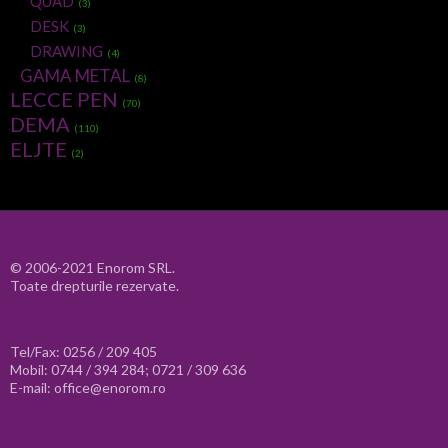
QUAD
(3)
DESK
(3)
DRAWING
(4)
GAMA METAL
(8)
LECCE PEN
(70)
DEMA
(110)
ELJTE
(2)
© 2006-2021 Enorom SRL.
Toate drepturile rezervate.
Tel/Fax: 0256 / 209 405
Mobil: 0744 / 394 284; 0721 / 309 636
E-mail: office@enorom.ro