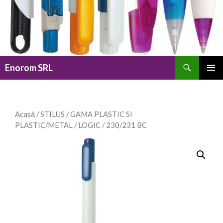
Caută
Enorom SRL
SARI
MENIU
LA
PRINCI
CONȚINUT
Acasă
/
STILUS
/
GAMA PLASTIC SI
PLASTIC/METAL
/
LOGIC
/ 230/231 BC