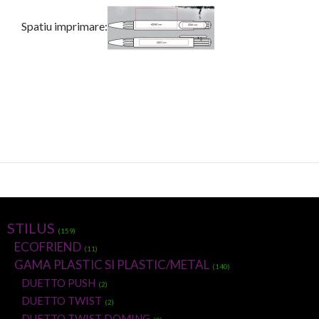
Spatiu imprimare:
STILUS
(159)
ECOFRIEND
(11)
GAMA PLASTIC SI PLASTIC/METAL
(140)
DUETTO PUSH
(2)
DUETTO TWIST
(2)
DUETTO TWIST DOMING