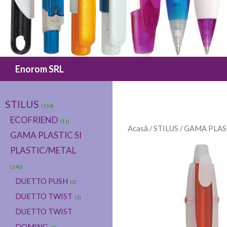
Caută
Enorom SRL
STILUS
(159)
ECOFRIEND
(11)
Acasă
/
STILUS
/
GAMA PLAST
GAMA PLASTIC SI
PLASTIC/METAL
(140)
DUETTO PUSH
(2)
DUETTO TWIST
(2)
DUETTO TWIST
DOMING