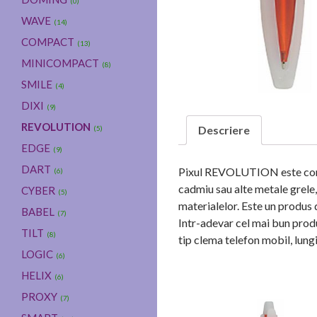
(0)
WAVE
(14)
COMPACT
(13)
MINICOMPACT
(8)
SMILE
(4)
DIXI
(9)
REVOLUTION
Descriere
(5)
EDGE
(9)
DART
Pixul REVOLUTION este constr
(6)
cadmiu sau alte metale grele
CYBER
(5)
materialelor. Este un produs 
BABEL
(7)
Intr-adevar cel mai bun produ
TILT
(8)
tip clema telefon mobil, lun
LOGIC
(6)
HELIX
(6)
PROXY
(7)