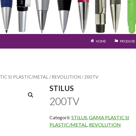
SARI LA CONȚINUT
HOME
PRODUSE
IC SI PLASTIC/METAL
/
REVOLUTION
/ 200TV
STILUS
200TV
Categorii:
STILUS
,
GAMA PLASTIC SI
PLASTIC/METAL
,
REVOLUTION