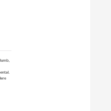
plumb,
ental.
dere