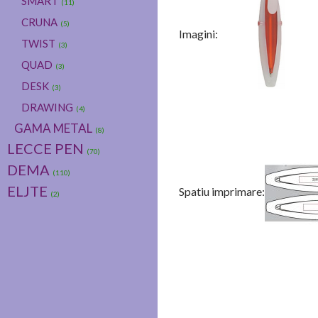
SMART
(11)
CRUNA
(5)
Imagini:
TWIST
(3)
QUAD
(3)
DESK
(3)
DRAWING
(4)
GAMA METAL
(8)
LECCE PEN
(70)
DEMA
(110)
ELJTE
Spatiu imprimare:
(2)