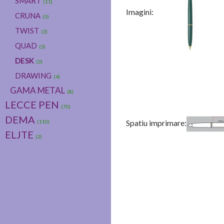
SMART
(11)
Imagini:
CRUNA
(5)
TWIST
(3)
QUAD
(3)
DESK
(3)
DRAWING
(4)
GAMA METAL
(8)
LECCE PEN
(70)
DEMA
Spatiu imprimare:
(110)
ELJTE
(2)