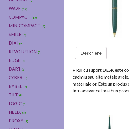
(0)
WAVE
(14)
COMPACT
(13)
MINICOMPACT
(8)
SMILE
(4)
DIXI
(9)
REVOLUTION
Descriere
(5)
EDGE
(9)
DART
Pixul cu suport DESK este con
(6)
cadmiu sau alte metale grele
CYBER
(5)
materialelor. Este un produs 
BABEL
(7)
Intr-adevar cel mai bun prod
TILT
(8)
LOGIC
(6)
HELIX
(6)
PROXY
(7)