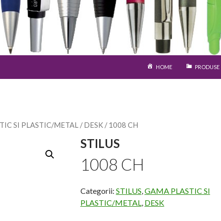
SARI LA CONȚINUT
HOME
PRODUSE
IC SI PLASTIC/METAL
/
DESK
/ 1008 CH
STILUS
1008 CH
Categorii:
STILUS
,
GAMA PLASTIC SI
PLASTIC/METAL
,
DESK