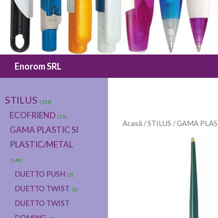
Caută
Enorom SRL
STILUS
(159)
ECOFRIEND
(11)
Acasă
/
STILUS
/
GAMA PLAST
GAMA PLASTIC SI
PLASTIC/METAL
(140)
DUETTO PUSH
(2)
DUETTO TWIST
(2)
DUETTO TWIST
DOMING