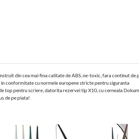
struit din cea mai fina calitate de ABS, ne-toxic, fara continut de
, in conformitate cu normele europene stricte pentru siguranta
de top pentru scriere, datorita rezervei tip X10, cu cerneala Dokum
us de pe piata!