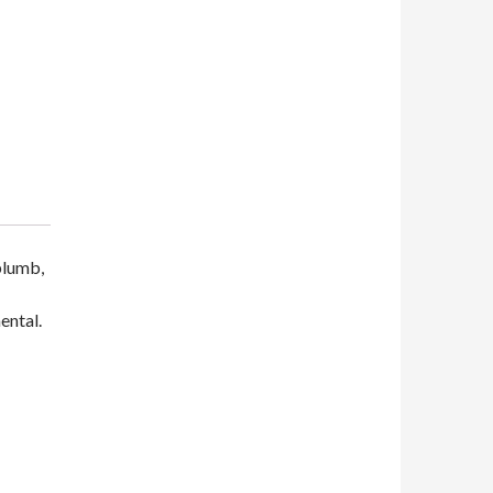
 plumb,
ental.