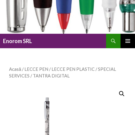
Caută
Enorom SRL
SARI
MENIU
LA
PRINCI
CONȚINUT
Acasă
/
LECCE PEN
/
LECCE PEN PLASTIC
/
SPECIAL
SERVICES
/ TANTRA DIGITAL