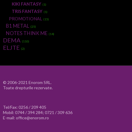
KIKI FANTASY
(1)
TRIS FANTASY
(1)
PROMOTIONAL
(15)
B1 METAL
(25)
NOTES THINK ME
(14)
DEMA
(110)
ELJTE
(2)
© 2006-2021 Enorom SRL.
Toate drepturile rezervate.
Tel/Fax: 0256 / 209 405
Mobil: 0744 / 394 284; 0721 / 309 636
E-mail: office@enorom.ro