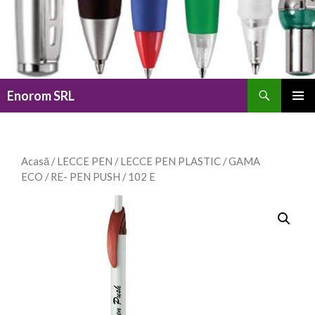
Caută
Enorom SRL
SARI
MENIU
LA
PRINCI
CONȚINUT
Acasă
/
LECCE PEN
/
LECCE PEN PLASTIC
/
GAMA
ECO
/
RE- PEN PUSH
/ 102 E