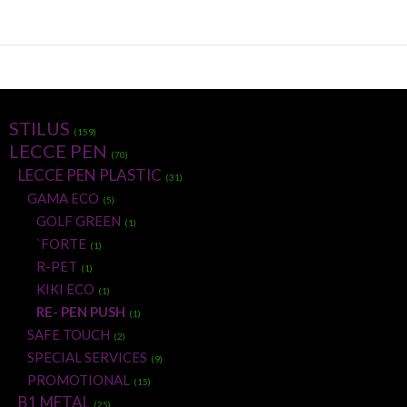
STILUS
(159)
LECCE PEN
(70)
LECCE PEN PLASTIC
(31)
GAMA ECO
(5)
GOLF GREEN
(1)
`FORTE
(1)
R-PET
(1)
KIKI ECO
(1)
RE- PEN PUSH
(1)
SAFE TOUCH
(2)
SPECIAL SERVICES
(9)
PROMOTIONAL
(15)
B1 METAL
(25)