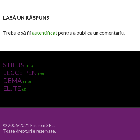
LASĂ UN RĂSPUNS
Trebuie să fii
autentificat
pentru a publica un comentariu.
STILUS
(159)
LECCE PEN
(70)
DEMA
(110)
ELJTE
(2)
© 2006-2021 Enorom SRL.
Toate drepturile rezervate.