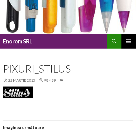
Caută
Enorom SRL
SARI
MENIU
LA
PRINCI
CONȚINUT
PIXURI_STILUS
22 MARTIE 2015
98 × 39
Imaginea următoare