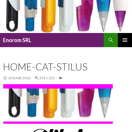
Caută
Enorom SRL
SARI
MENIU
LA
PRINCI
CONȚINUT
HOME-CAT-STILUS
10 IUNIE 2015
373 × 221