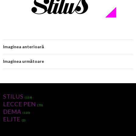
Imaginea anterioară
Imaginea următoare
STILUS
(159)
LECCE PEN
(70)
DEMA
(110)
ELJTE
(2)