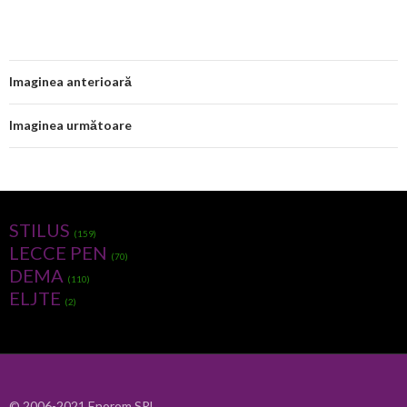
Imaginea anterioară
Imaginea următoare
STILUS
(159)
LECCE PEN
(70)
DEMA
(110)
ELJTE
(2)
© 2006-2021 Enorom SRL.