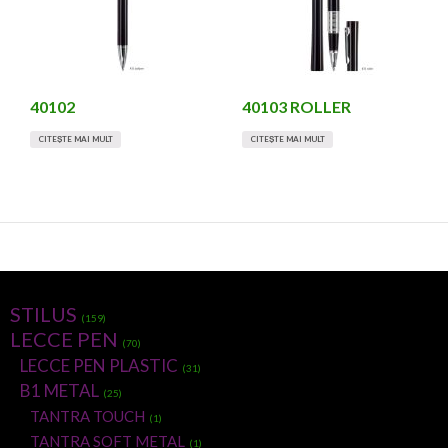
40102
40103 ROLLER
CITEȘTE MAI MULT
CITEȘTE MAI MULT
STILUS
(159)
LECCE PEN
(70)
LECCE PEN PLASTIC
(31)
B1 METAL
(25)
TANTRA TOUCH
(1)
TANTRA SOFT METAL
(1)