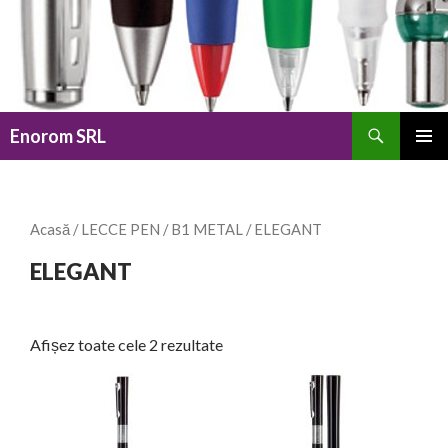
Caută
Enorom SRL
SARI
MENIU
LA
PRINCI
CONȚINUT
Acasă
/
LECCE PEN
/
B1 METAL
/ ELEGANT
ELEGANT
Afișez toate cele 2 rezultate