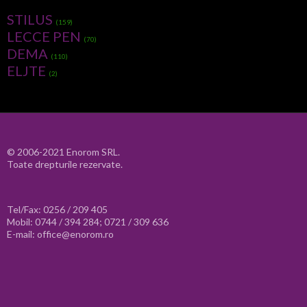
STILUS
(159)
LECCE PEN
(70)
DEMA
(110)
ELJTE
(2)
© 2006-2021 Enorom SRL.
Toate drepturile rezervate.
Tel/Fax: 0256 / 209 405
Mobil: 0744 / 394 284; 0721 / 309 636
E-mail: office@enorom.ro