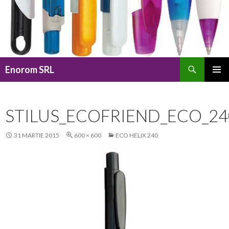
Caută
Enorom SRL
SARI
MENIU
LA
PRINCI
CONȚINUT
STILUS_ECOFRIEND_ECO_24
31 MARTIE 2015
600 × 600
ECO HELIX 240