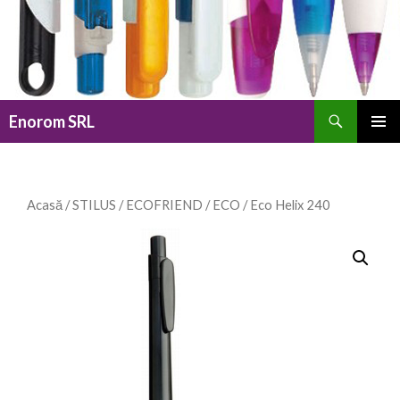
Caută
Enorom SRL
SARI
MENIU
LA
PRINCI
CONȚINUT
Acasă
/
STILUS
/
ECOFRIEND
/
ECO
/ Eco Helix 240