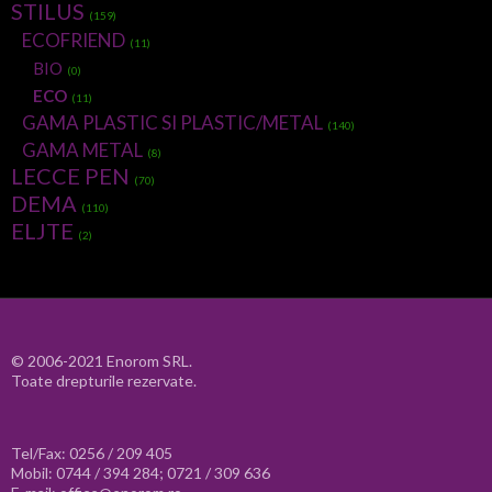
STILUS
(159)
ECOFRIEND
(11)
BIO
(0)
ECO
(11)
GAMA PLASTIC SI PLASTIC/METAL
(140)
GAMA METAL
(8)
LECCE PEN
(70)
DEMA
(110)
ELJTE
(2)
© 2006-2021 Enorom SRL.
Toate drepturile rezervate.
Tel/Fax: 0256 / 209 405
Mobil: 0744 / 394 284; 0721 / 309 636