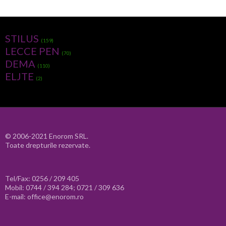
STILUS
(159)
LECCE PEN
(70)
DEMA
(110)
ELJTE
(2)
© 2006-2021 Enorom SRL.
Toate drepturile rezervate.
Tel/Fax: 0256 / 209 405
Mobil: 0744 / 394 284; 0721 / 309 636
E-mail: office@enorom.ro