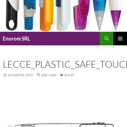
Caută
Enorom SRL
SARI
MENIU
LA
PRINCI
CONȚINUT
LECCE_PLASTIC_SAFE_TOU
31 MARTIE 2015
600 × 600
410 ST