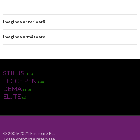
Imaginea anterioară
Imaginea următoare
STILUS
(159)
LECCE PEN
(70)
DEMA
(110)
ELJTE
(2)
© 2006-2021 Enorom SRL.
Toate drepturile rezervate.