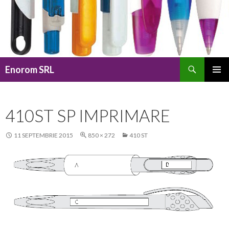
Caută
Enorom SRL
SARI
MENIU
LA
PRINCI
CONȚINUT
410ST SP IMPRIMARE
11 SEPTEMBRIE 2015
850 × 272
410 ST