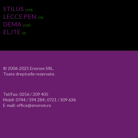
STILUS
(159)
LECCE PEN
(70)
DEMA
(110)
ELJTE
(2)
© 2006-2021 Enorom SRL.
Toate drepturile rezervate.
Tel/Fax: 0256 / 209 405
Mobil: 0744 / 394 284; 0721 / 309 636
E-mail: office@enorom.ro