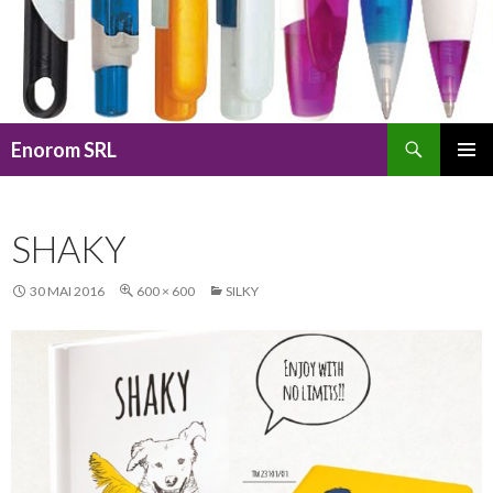
Caută
Enorom SRL
SARI
MENIU
LA
PRINCI
CONȚINUT
SHAKY
30 MAI 2016
600 × 600
SILKY