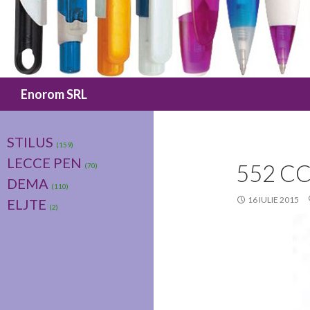
Caută
Enorom SRL
STILUS
(159)
LECCE PEN
552 C
(70)
DEMA
(110)
16 IULIE 2015
ELJTE
(2)