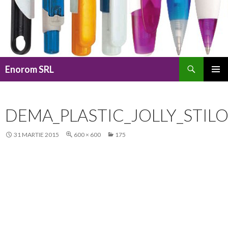
Caută
Enorom SRL
SARI
MENIU
LA
PRINCI
CONȚINUT
DEMA_PLASTIC_JOLLY_STILO
31 MARTIE 2015
600 × 600
175