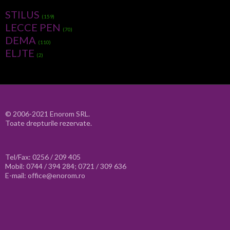
STILUS
(159)
LECCE PEN
(70)
DEMA
(110)
ELJTE
(2)
© 2006-2021 Enorom SRL.
Toate drepturile rezervate.
Tel/Fax: 0256 / 209 405
Mobil: 0744 / 394 284; 0721 / 309 636
E-mail: office@enorom.ro