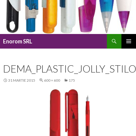
Caută
Enorom SRL
SARI
MENIU
LA
PRINCI
CONȚINUT
DEMA_PLASTIC_JOLLY_STIL
31 MARTIE 2015
600 × 600
175