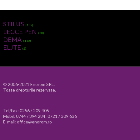
STILUS
(159)
LECCE PEN
(70)
DEMA
(110)
ELJTE
(2)
© 2006-2021 Enorom SRL.
Toate drepturile rezervate.
Tel/Fax: 0256 / 209 405
Mobil: 0744 / 394 284; 0721 / 309 636
E-mail: office@enorom.ro