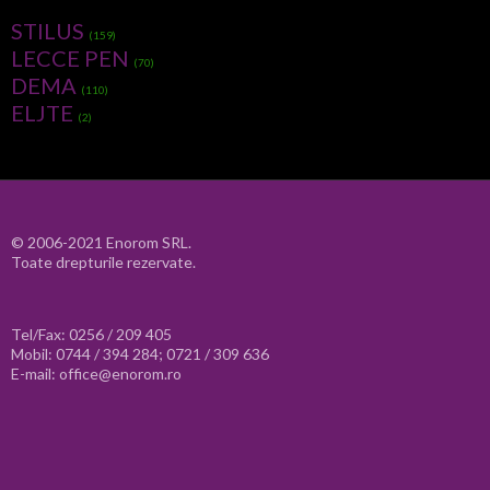
STILUS
(159)
LECCE PEN
(70)
DEMA
(110)
ELJTE
(2)
© 2006-2021 Enorom SRL.
Toate drepturile rezervate.
Tel/Fax: 0256 / 209 405
Mobil: 0744 / 394 284; 0721 / 309 636
E-mail: office@enorom.ro