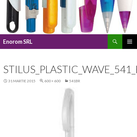
Caută
Enorom SRL
SARI
MENIU
LA
PRINCI
CONȚINUT
STILUS_PLASTIC_WAVE_541
31 MARTIE 2015
600 × 600
541BR