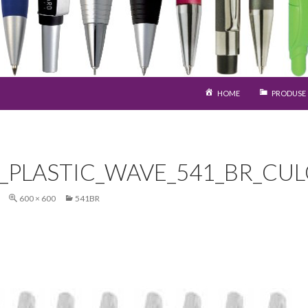
SARI LA CONȚINUT
HOME
PRODUSE
S_PLASTIC_WAVE_541_BR_CUL
600 × 600
541BR