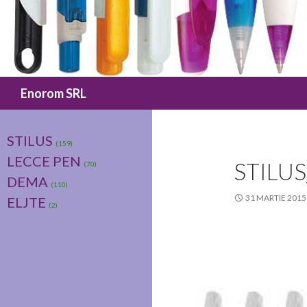
Caută
Enorom SRL
STILUS
(159)
LECCE PEN
STILU
(70)
DEMA
(110)
31 MARTIE 2015
ELJTE
(2)