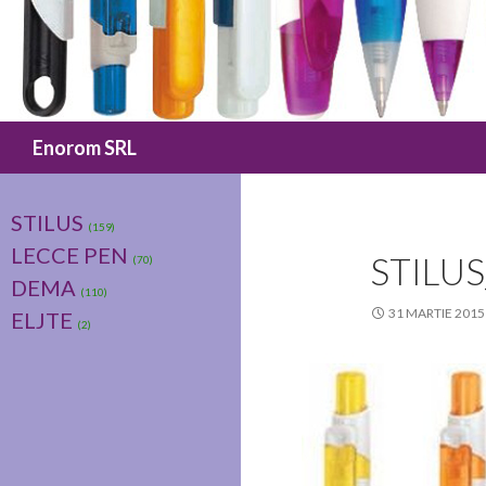
Caută
Enorom SRL
STILUS
(159)
LECCE PEN
STILU
(70)
DEMA
(110)
31 MARTIE 2015
ELJTE
(2)