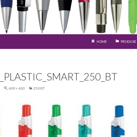
SARI LA CONȚINUT
HOME
PRODUSE
S_PLASTIC_SMART_250_BT
600 × 600
250 BT