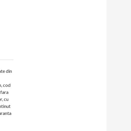
ate din
m, cod
 fara
r, cu
ntinut
uranta