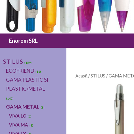
Caută
Enorom SRL
STILUS
(159)
ECOFRIEND
(11)
Acasă
/
STILUS
/
GAMA MET
GAMA PLASTIC SI
PLASTIC/METAL
(140)
GAMA METAL
(8)
VIVA LO
(1)
VIVA MA
(1)
VIVA LX