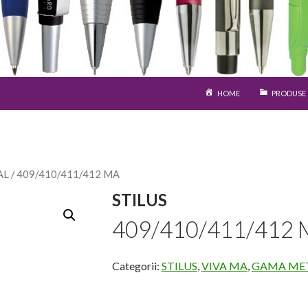
SARI LA CONȚINUT
HOME
PRODUSE
AL
/ 409/410/411/412 MA
STILUS
409/410/411/412 
Categorii:
STILUS
,
VIVA MA
,
GAMA ME