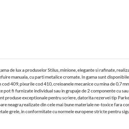
ma de lux a produselor Stilus, minione, elegante si rafinate, realiz
slefuire manuala, cu parti metalice cromate. In gama sunt disponibile
ium cod 409, pixurile cod 410, creioanele mecanice cu mina de 0.7 m
te pot fi furnizate individual sau in grupaje de 2 componente cu sau
unt produse exceptionale pentru scriere, datorita rezervei tip Parke
re neagra,realizate din cele mai bune materiale ne-toxice fara co
tale grele, in conformitate cu normele europene stricte pentru sig