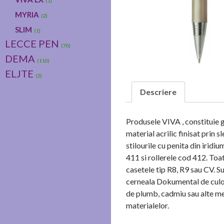
(1)
MYRIA
(2)
SLIM
(1)
LECCE PEN
(70)
DEMA
(110)
ELJTE
(2)
Descriere
Produsele VIVA , constituie ga
material acrilic finisat prin 
stilourile cu penita din irid
411 si rollerele cod 412. Toa
casetele tip R8, R9 sau CV. S
cerneala Dokumental de culoa
de plumb, cadmiu sau alte me
materialelor.