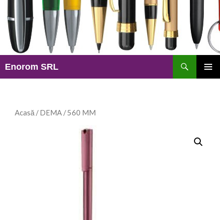
Caută
Enorom SRL
SARI
MENIU
LA
PRINCI
CONȚINUT
Acasă
/
DEMA
/ 560 MM