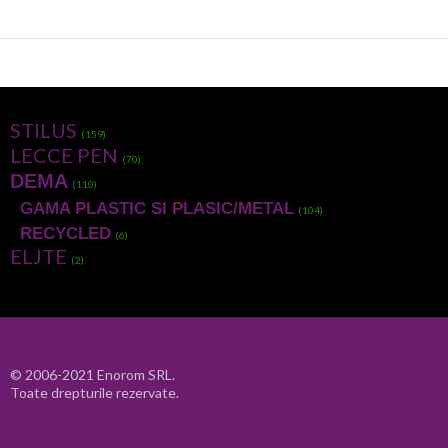
STILUS
(159)
LECCE PEN
(70)
DEMA
(110)
GAMA PLASTIC SI PLASIC/METAL
(104)
RECYCLED
(6)
ELJTE
(2)
© 2006-2021 Enorom SRL.
Toate drepturile rezervate.