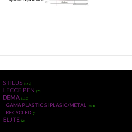
STILUS
(159)
LECCE PEN
(70)
DEMA
(110)
GAMA PLASTIC SI PLASIC/METAL
(104)
RECYCLED
(6)
ELJTE
(2)