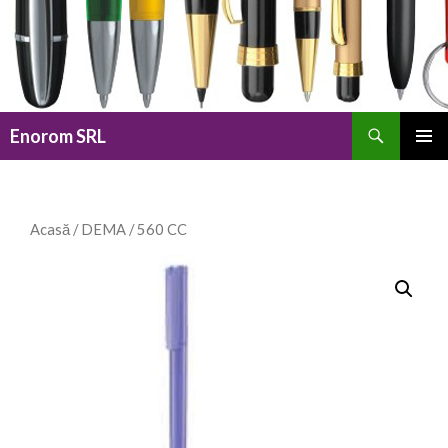
Caută
Enorom SRL
SARI
MENIU
LA
PRINCI
CONȚINUT
Acasă
/
DEMA
/ 560 CC