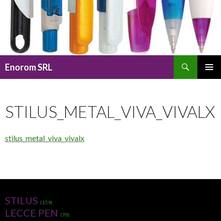
Caută
Enorom SRL
SARI
MENIU
LA
PRINCI
CONȚINUT
STILUS_METAL_VIVA_VIVALX
stilus_metal_viva_vivalx
STILUS
(159)
LECCE PEN
(70)