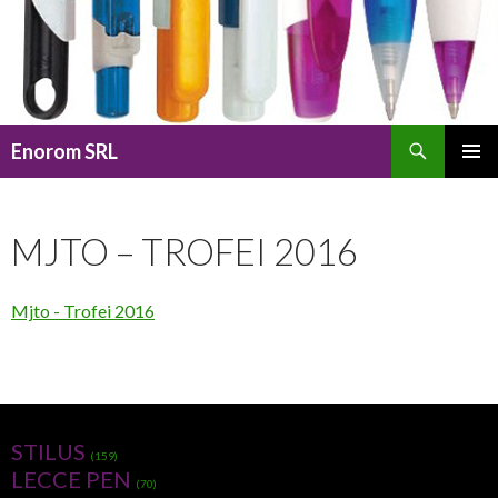
Caută
Enorom SRL
SARI
MENIU
LA
PRINCI
CONȚINUT
MJTO – TROFEI 2016
Mjto - Trofei 2016
STILUS
(159)
LECCE PEN
(70)