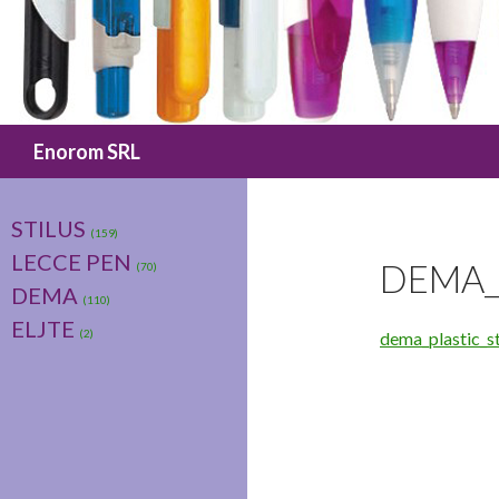
Caută
Enorom SRL
STILUS
(159)
LECCE PEN
DEMA_
(70)
DEMA
(110)
ELJTE
(2)
dema_plastic_s