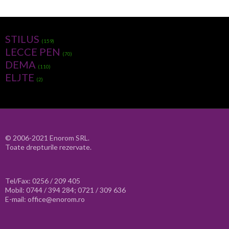
STILUS
(159)
LECCE PEN
(70)
DEMA
(110)
ELJTE
(2)
© 2006-2021 Enorom SRL.
Toate drepturile rezervate.
Tel/Fax: 0256 / 209 405
Mobil: 0744 / 394 284; 0721 / 309 636
E-mail: office@enorom.ro