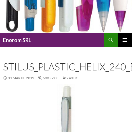
Caută
Enorom SRL
SARI
MENIU
LA
PRINCI
CONȚINUT
STILUS_PLASTIC_HELIX_240
31 MARTIE 2015
600 × 600
240 BC