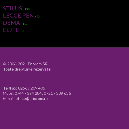
STILUS
(159)
LECCE PEN
(70)
DEMA
(110)
ELJTE
(2)
© 2006-2021 Enorom SRL.
Toate drepturile rezervate.
Tel/Fax: 0256 / 209 405
Mobil: 0744 / 394 284; 0721 / 309 636
E-mail: office@enorom.ro