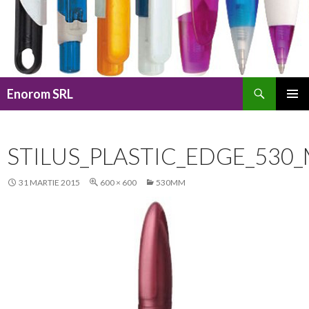
Caută
Enorom SRL
SARI
MENIU
LA
PRINCI
CONȚINUT
STILUS_PLASTIC_EDGE_530
31 MARTIE 2015
600 × 600
530MM