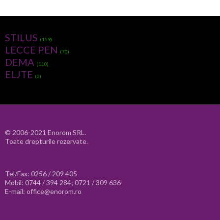
STILUS
(159)
LECCE PEN
(70)
DEMA
(110)
ELJTE
(2)
© 2006-2021 Enorom SRL.
Toate drepturile rezervate.
Tel/Fax: 0256 / 209 405
Mobil: 0744 / 394 284; 0721 / 309 636
E-mail: office@enorom.ro