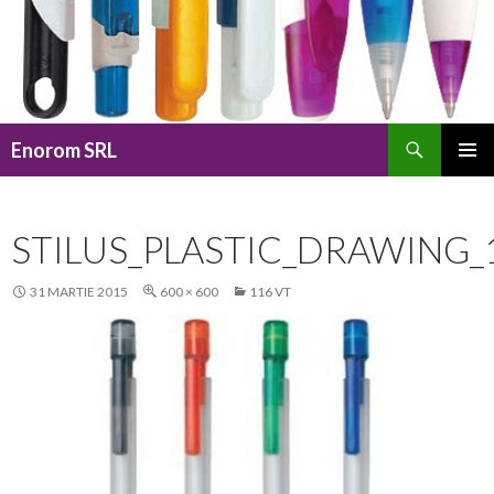
Caută
Enorom SRL
SARI
MENIU
LA
PRINCI
CONȚINUT
STILUS_PLASTIC_DRAWING_
31 MARTIE 2015
600 × 600
116 VT