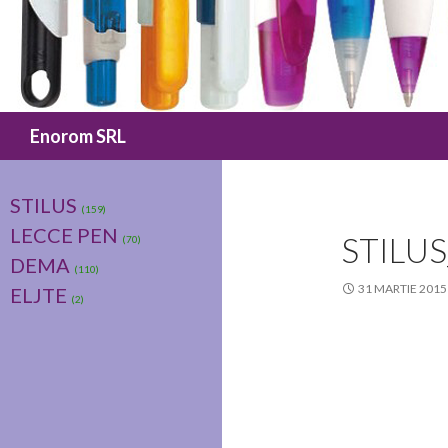
Caută
Enorom SRL
STILUS
(159)
LECCE PEN
STILU
(70)
DEMA
(110)
31 MARTIE 2015
ELJTE
(2)