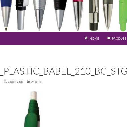
SARI LA CONȚINUT
HOME
PRODUSE
S_PLASTIC_BABEL_210_BC_ST
600 × 600
210 BC