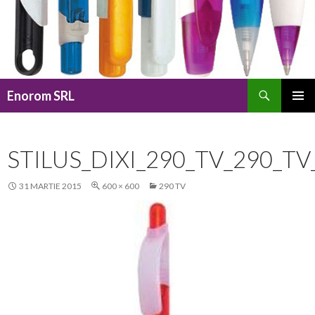
Caută
Enorom SRL
SARI
MENIU
LA
PRINCI
CONȚINUT
STILUS_DIXI_290_TV_290_T
31 MARTIE 2015
600 × 600
290 TV