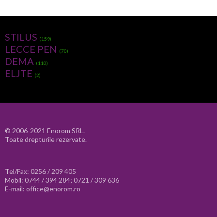
STILUS
(159)
LECCE PEN
(70)
DEMA
(110)
ELJTE
(2)
© 2006-2021 Enorom SRL.
Toate drepturile rezervate.
Tel/Fax: 0256 / 209 405
Mobil: 0744 / 394 284; 0721 / 309 636
E-mail: office@enorom.ro