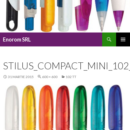
Caută
Enorom SRL
SARI
MENIU
LA
PRINCI
CONȚINUT
STILUS_COMPACT_MINI_102
31 MARTIE 2015
600 × 600
102 TT