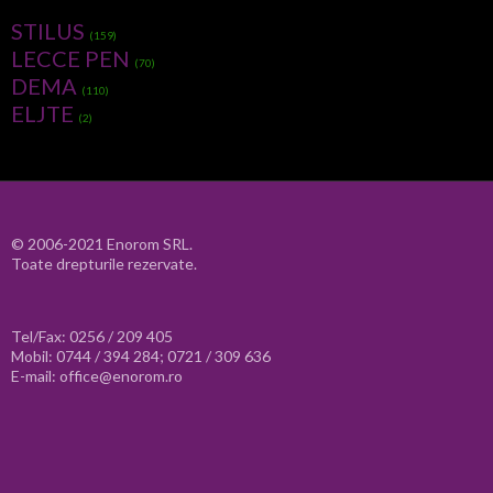
STILUS
(159)
LECCE PEN
(70)
DEMA
(110)
ELJTE
(2)
© 2006-2021 Enorom SRL.
Toate drepturile rezervate.
Tel/Fax: 0256 / 209 405
Mobil: 0744 / 394 284; 0721 / 309 636
E-mail: office@enorom.ro